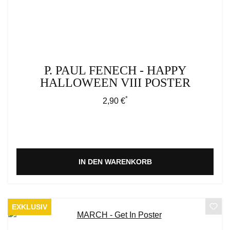
P. PAUL FENECH - HAPPY
HALLOWEEN VIII POSTER
*
Regulärer Preis:
2,90 €
IN DEN WARENKORB
EXKLUSIV