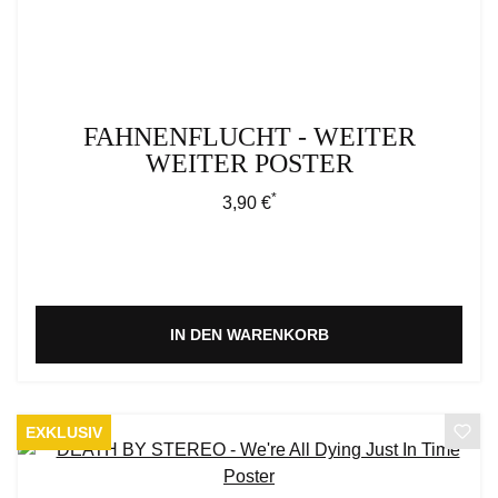
FAHNENFLUCHT - WEITER
WEITER POSTER
*
Regulärer Preis:
3,90 €
IN DEN WARENKORB
EXKLUSIV