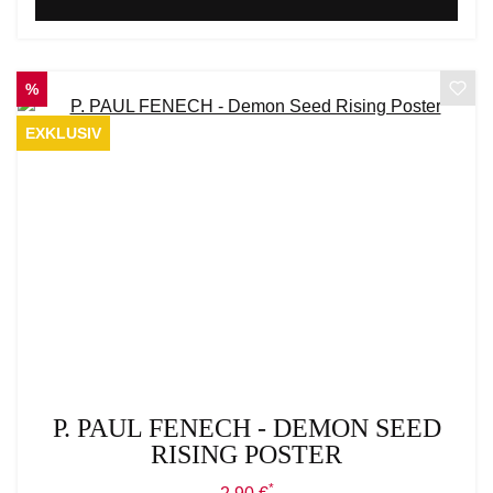
RABATT
%
EXKLUSIV
P. PAUL FENECH - DEMON SEED
RISING POSTER
*
Verkaufspreis: