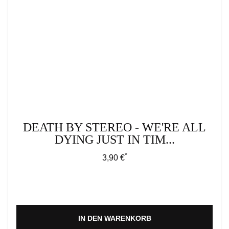
DEATH BY STEREO - WE'RE ALL
DYING JUST IN TIM...
*
Regulärer Preis:
3,90 €
IN DEN WARENKORB