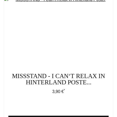
MISSSTAND - I CAN‘T RELAX IN
HINTERLAND POSTE...
*
Regulärer Preis:
3,90 €