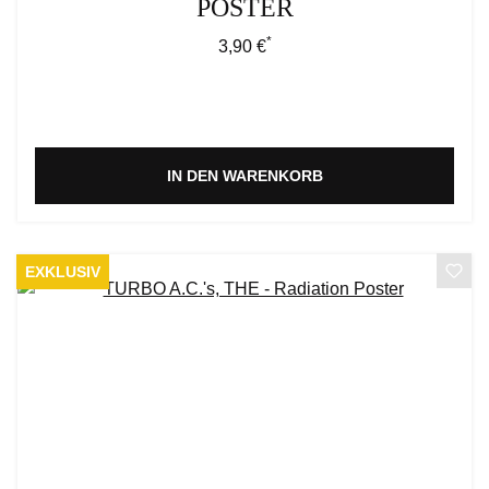
POSTER
*
Regulärer Preis:
3,90 €
IN DEN WARENKORB
EXKLUSIV