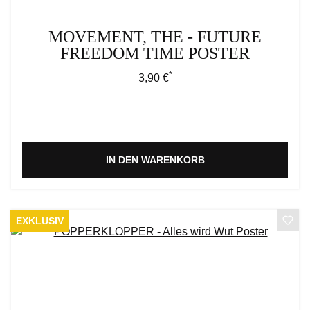
MOVEMENT, THE - FUTURE
FREEDOM TIME POSTER
*
Regulärer Preis:
3,90 €
IN DEN WARENKORB
EXKLUSIV