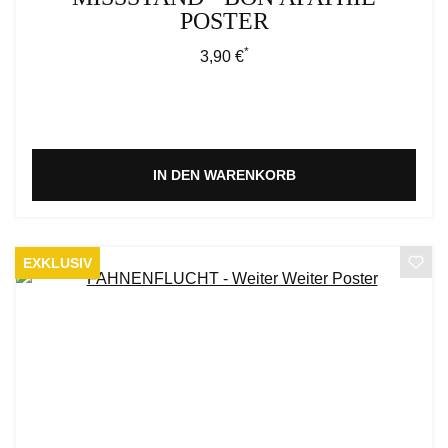
POSTER
*
Regulärer Preis:
3,90 €
IN DEN WARENKORB
EXKLUSIV