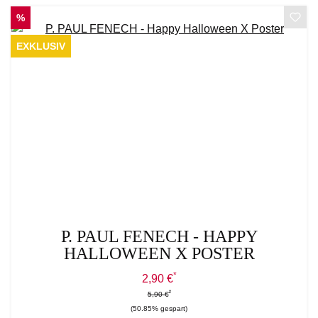
RABATT
%
EXKLUSIV
P. PAUL FENECH - HAPPY
HALLOWEEN X POSTER
*
Verkaufspreis:
2,90 €
*
*
Regulärer Preis:
5,90 €
(50.85% gespart)