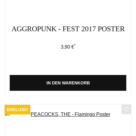
AGGROPUNK - FEST 2017 POSTER
*
Regulärer Preis:
3,90 €
IN DEN WARENKORB
EXKLUSIV