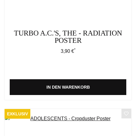
TURBO A.C.'S, THE - RADIATION
POSTER
*
Regulärer Preis:
3,90 €
IN DEN WARENKORB
EXKLUSIV