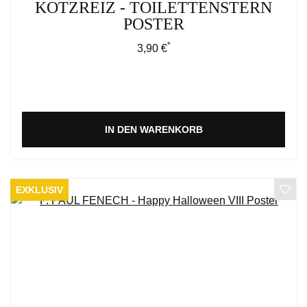
KOTZREIZ - TOILETTENSTERN
POSTER
*
Regulärer Preis:
3,90 €
IN DEN WARENKORB
EXKLUSIV