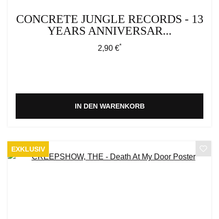
CONCRETE JUNGLE RECORDS - 13
YEARS ANNIVERSAR...
*
Regulärer Preis:
2,90 €
IN DEN WARENKORB
EXKLUSIV