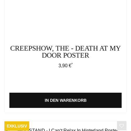
CREEPSHOW, THE - DEATH AT MY
DOOR POSTER
*
Regulärer Preis:
3,90 €
IN DEN WARENKORB
EXKLUSIV