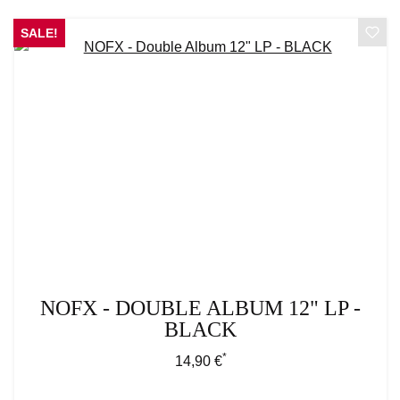
SALE!
NOFX - DOUBLE ALBUM 12" LP -
BLACK
*
Regulärer Preis:
14,90 €