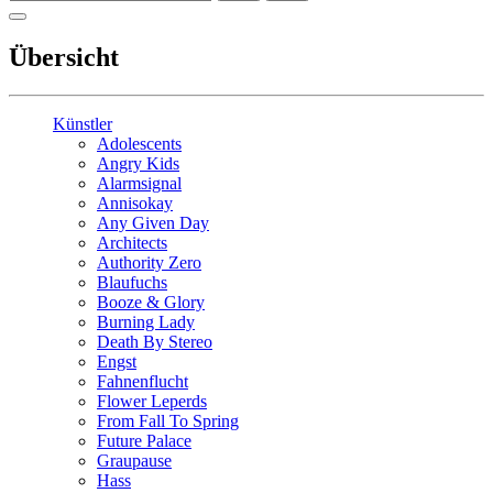
Übersicht
Künstler
Adolescents
Angry Kids
Alarmsignal
Annisokay
Any Given Day
Architects
Authority Zero
Blaufuchs
Booze & Glory
Burning Lady
Death By Stereo
Engst
Fahnenflucht
Flower Leperds
From Fall To Spring
Future Palace
Graupause
Hass