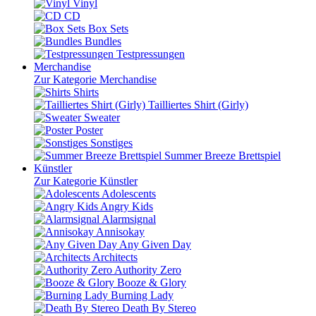
Vinyl
CD
Box Sets
Bundles
Testpressungen
Merchandise
Zur Kategorie Merchandise
Shirts
Tailliertes Shirt (Girly)
Sweater
Poster
Sonstiges
Summer Breeze Brettspiel
Künstler
Zur Kategorie Künstler
Adolescents
Angry Kids
Alarmsignal
Annisokay
Any Given Day
Architects
Authority Zero
Booze & Glory
Burning Lady
Death By Stereo