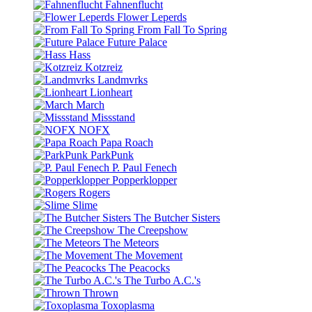
Fahnenflucht
Flower Leperds
From Fall To Spring
Future Palace
Hass
Kotzreiz
Landmvrks
Lionheart
March
Missstand
NOFX
Papa Roach
ParkPunk
P. Paul Fenech
Popperklopper
Rogers
Slime
The Butcher Sisters
The Creepshow
The Meteors
The Movement
The Peacocks
The Turbo A.C.'s
Thrown
Toxoplasma