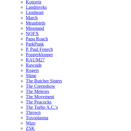
Kotzreiz
Landmvrks
Lionheart
March
Meanbirds
Missstand
NOFX
Papa Roach
ParkPunk
P. Paul Fenech
Popperklopper
RAUM27
Rawside
Rogers
Slime
The Butcher Sisters
The Creepshow
The Meteors
The Movement
The Peacocks
The Turbo A.C.'s
Thrown
Toxoplasma
Wizo
ZSK