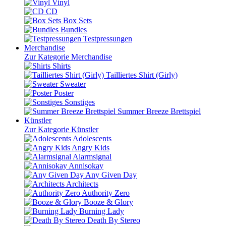
Vinyl
CD
Box Sets
Bundles
Testpressungen
Merchandise
Zur Kategorie Merchandise
Shirts
Tailliertes Shirt (Girly)
Sweater
Poster
Sonstiges
Summer Breeze Brettspiel
Künstler
Zur Kategorie Künstler
Adolescents
Angry Kids
Alarmsignal
Annisokay
Any Given Day
Architects
Authority Zero
Booze & Glory
Burning Lady
Death By Stereo