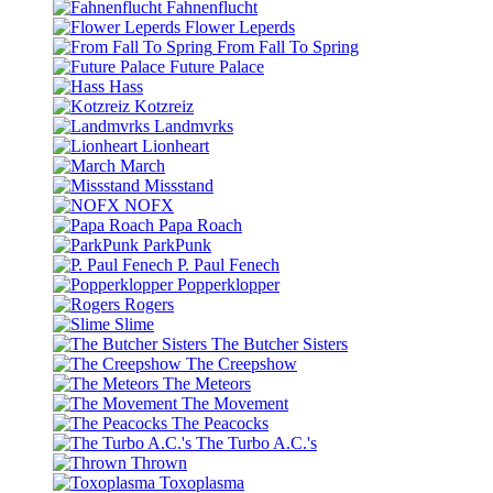
Fahnenflucht
Flower Leperds
From Fall To Spring
Future Palace
Hass
Kotzreiz
Landmvrks
Lionheart
March
Missstand
NOFX
Papa Roach
ParkPunk
P. Paul Fenech
Popperklopper
Rogers
Slime
The Butcher Sisters
The Creepshow
The Meteors
The Movement
The Peacocks
The Turbo A.C.'s
Thrown
Toxoplasma