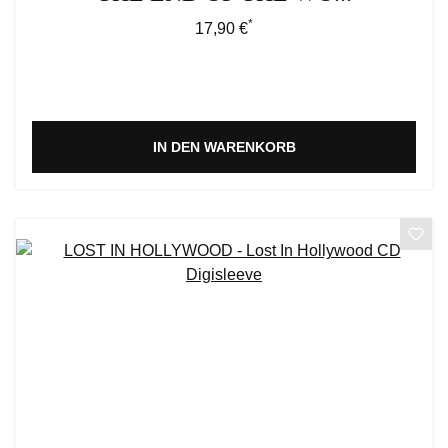
*
Regulärer Preis:
17,90 €
IN DEN WARENKORB