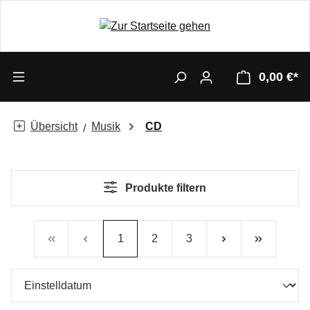
0,00 €*
Übersicht
Musik
CD
Produkte filtern
Seite
Seite
Seite
1
2
3