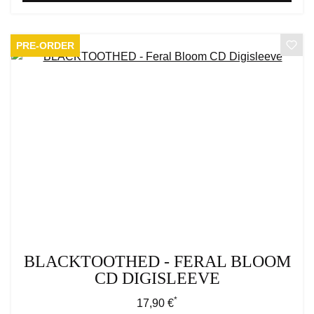
PRE-ORDER
BLACKTOOTHED - FERAL BLOOM
CD DIGISLEEVE
*
Regulärer Preis:
17,90 €