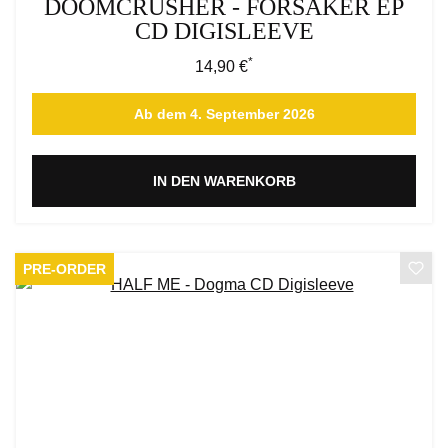
DOOMCRUSHER - FORSAKER EP
CD DIGISLEEVE
*
Regulärer Preis:
14,90 €
Ab dem 4. September 2026
IN DEN WARENKORB
PRE-ORDER