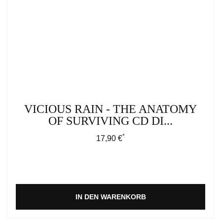
VICIOUS RAIN - THE ANATOMY
OF SURVIVING CD DI...
*
Regulärer Preis:
17,90 €
IN DEN WARENKORB