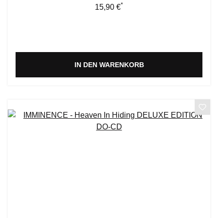
*
Regulärer Preis:
15,90 €
IN DEN WARENKORB