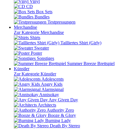
Vinyl
CD
Box Sets
Bundles
Testpressungen
Merchandise
Zur Kategorie Merchandise
Shirts
Tailliertes Shirt (Girly)
Sweater
Poster
Sonstiges
Summer Breeze Brettspiel
Künstler
Zur Kategorie Künstler
Adolescents
Angry Kids
Alarmsignal
Annisokay
Any Given Day
Architects
Authority Zero
Booze & Glory
Burning Lady
Death By Stereo