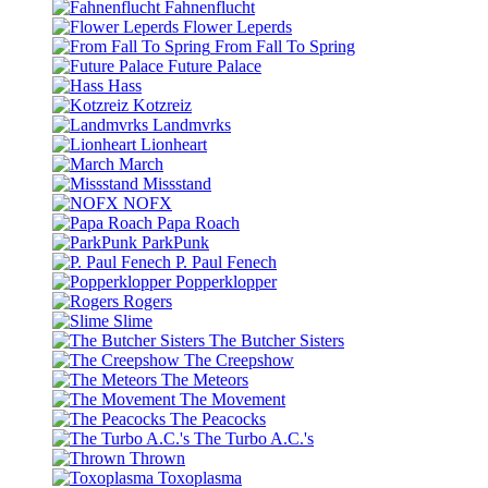
Fahnenflucht
Flower Leperds
From Fall To Spring
Future Palace
Hass
Kotzreiz
Landmvrks
Lionheart
March
Missstand
NOFX
Papa Roach
ParkPunk
P. Paul Fenech
Popperklopper
Rogers
Slime
The Butcher Sisters
The Creepshow
The Meteors
The Movement
The Peacocks
The Turbo A.C.'s
Thrown
Toxoplasma