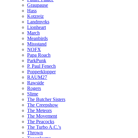
Graupause
Hass
Kotzreiz
Landmvrks
Lionheart
March
Meanbirds
Missstand
NOFX
Papa Roach
ParkPunk
P. Paul Fenech
Popperklopper
RAUM27
Rawside
Rogers
Slime
The Butcher Sisters
The Creepshow
The Meteors
The Movement
The Peacocks
The Turbo A.C.'s
Thrown