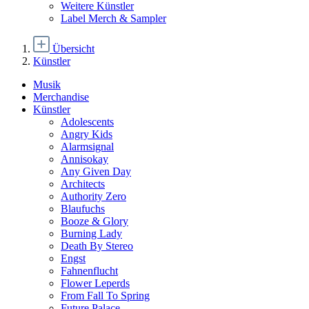
Weitere Künstler
Label Merch & Sampler
Übersicht
Künstler
Musik
Merchandise
Künstler
Adolescents
Angry Kids
Alarmsignal
Annisokay
Any Given Day
Architects
Authority Zero
Blaufuchs
Booze & Glory
Burning Lady
Death By Stereo
Engst
Fahnenflucht
Flower Leperds
From Fall To Spring
Future Palace