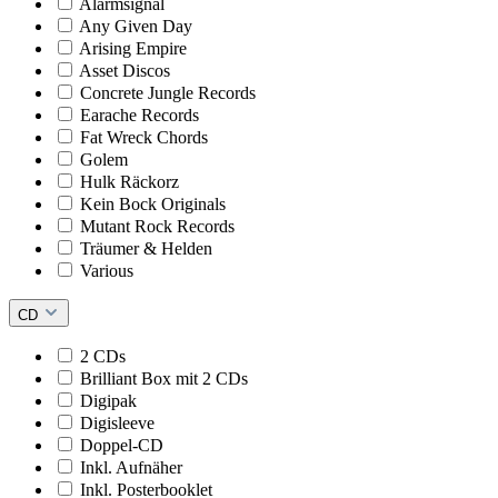
Alarmsignal
Any Given Day
Arising Empire
Asset Discos
Concrete Jungle Records
Earache Records
Fat Wreck Chords
Golem
Hulk Räckorz
Kein Bock Originals
Mutant Rock Records
Träumer & Helden
Various
CD
2 CDs
Brilliant Box mit 2 CDs
Digipak
Digisleeve
Doppel-CD
Inkl. Aufnäher
Inkl. Posterbooklet