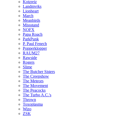
Kotzreiz
Landmvrks
Lionheart
March
Meanbirds
Missstand
NOFX
Papa Roach
ParkPunk
P. Paul Fenech
Popperklopper
RAUM27
Rawside
Rogers
Slime
The Butcher Sisters
The Creepshow
The Meteors
The Movement
The Peacocks
The Turbo A.C.'s
Thrown
Toxoplasma
Wizo
ZSK