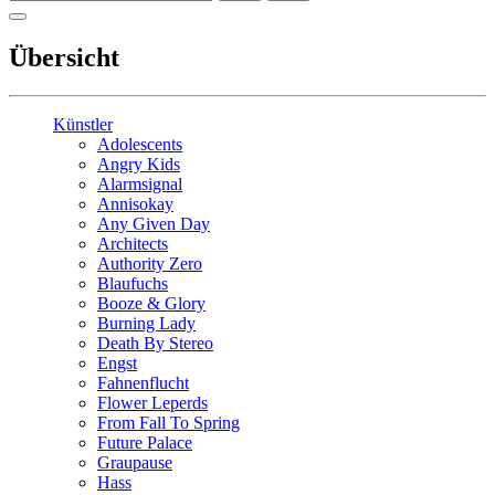
Übersicht
Künstler
Adolescents
Angry Kids
Alarmsignal
Annisokay
Any Given Day
Architects
Authority Zero
Blaufuchs
Booze & Glory
Burning Lady
Death By Stereo
Engst
Fahnenflucht
Flower Leperds
From Fall To Spring
Future Palace
Graupause
Hass