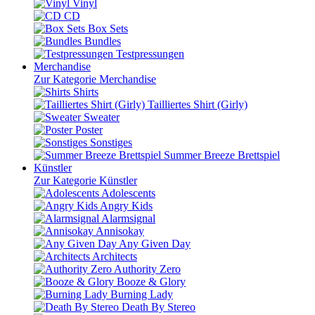
Vinyl
CD
Box Sets
Bundles
Testpressungen
Merchandise
Zur Kategorie Merchandise
Shirts
Tailliertes Shirt (Girly)
Sweater
Poster
Sonstiges
Summer Breeze Brettspiel
Künstler
Zur Kategorie Künstler
Adolescents
Angry Kids
Alarmsignal
Annisokay
Any Given Day
Architects
Authority Zero
Booze & Glory
Burning Lady
Death By Stereo