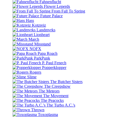
Fahnenflucht
Flower Leperds
From Fall To Spring
Future Palace
Hass
Kotzreiz
Landmvrks
Lionheart
March
Missstand
NOFX
Papa Roach
ParkPunk
P. Paul Fenech
Popperklopper
Rogers
Slime
The Butcher Sisters
The Creepshow
The Meteors
The Movement
The Peacocks
The Turbo A.C.'s
Thrown
Toxoplasma