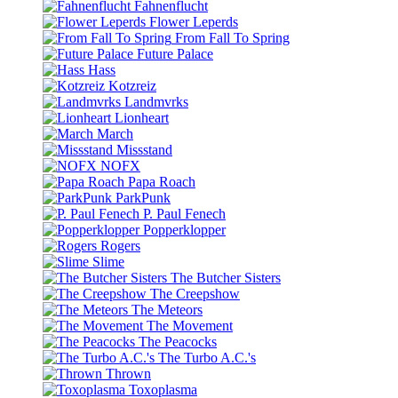
Fahnenflucht
Flower Leperds
From Fall To Spring
Future Palace
Hass
Kotzreiz
Landmvrks
Lionheart
March
Missstand
NOFX
Papa Roach
ParkPunk
P. Paul Fenech
Popperklopper
Rogers
Slime
The Butcher Sisters
The Creepshow
The Meteors
The Movement
The Peacocks
The Turbo A.C.'s
Thrown
Toxoplasma