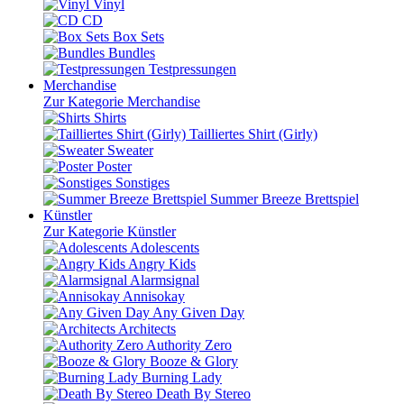
Vinyl
CD
Box Sets
Bundles
Testpressungen
Merchandise
Zur Kategorie Merchandise
Shirts
Tailliertes Shirt (Girly)
Sweater
Poster
Sonstiges
Summer Breeze Brettspiel
Künstler
Zur Kategorie Künstler
Adolescents
Angry Kids
Alarmsignal
Annisokay
Any Given Day
Architects
Authority Zero
Booze & Glory
Burning Lady
Death By Stereo