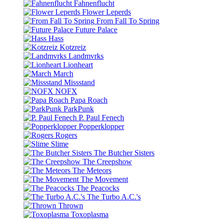
Fahnenflucht
Flower Leperds
From Fall To Spring
Future Palace
Hass
Kotzreiz
Landmvrks
Lionheart
March
Missstand
NOFX
Papa Roach
ParkPunk
P. Paul Fenech
Popperklopper
Rogers
Slime
The Butcher Sisters
The Creepshow
The Meteors
The Movement
The Peacocks
The Turbo A.C.'s
Thrown
Toxoplasma