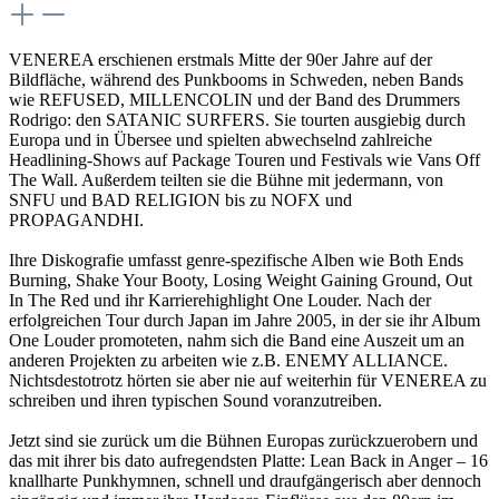
VENEREA erschienen erstmals Mitte der 90er Jahre auf der
Bildfläche, während des Punkbooms in Schweden, neben Bands
wie REFUSED, MILLENCOLIN und der Band des Drummers
Rodrigo: den SATANIC SURFERS. Sie tourten ausgiebig durch
Europa und in Übersee und spielten abwechselnd zahlreiche
Headlining-Shows auf Package Touren und Festivals wie Vans Off
The Wall. Außerdem teilten sie die Bühne mit jedermann, von
SNFU und BAD RELIGION bis zu NOFX und
PROPAGANDHI.
Ihre Diskografie umfasst genre-spezifische Alben wie Both Ends
Burning, Shake Your Booty, Losing Weight Gaining Ground, Out
In The Red und ihr Karrierehighlight One Louder. Nach der
erfolgreichen Tour durch Japan im Jahre 2005, in der sie ihr Album
One Louder promoteten, nahm sich die Band eine Auszeit um an
anderen Projekten zu arbeiten wie z.B. ENEMY ALLIANCE.
Nichtsdestotrotz hörten sie aber nie auf weiterhin für VENEREA zu
schreiben und ihren typischen Sound voranzutreiben.
Jetzt sind sie zurück um die Bühnen Europas zurückzuerobern und
das mit ihrer bis dato aufregendsten Platte: Lean Back in Anger – 16
knallharte Punkhymnen, schnell und draufgängerisch aber dennoch