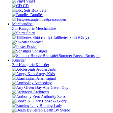
Vinyl
CD
Box Sets
Bundles
Testpressungen
Merchandise
Zur Kategorie Merchandise
Shirts
Tailliertes Shirt (Girly)
Sweater
Poster
Sonstiges
Summer Breeze Brettspiel
Künstler
Zur Kategorie Künstler
Adolescents
Angry Kids
Alarmsignal
Annisokay
Any Given Day
Architects
Authority Zero
Booze & Glory
Burning Lady
Death By Stereo