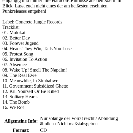
eingängig und immer ihre Hardcore-Einflüsse aus den 80ern im
Blick. Lasst euch nicht eines der am heißesten ersehnten
Punkreleases entgehen!
Label: Concrete Jungle Records
Tracklist:
01. Molokai
02. Better Day
03. Forever Jugend
04. Heads They Win, Tails You Lose
05. Protest Song
06. Invitation To Action
07. Absentee
08. Wake Up! Smell The Napalm!
09. The Real Ewe
10. Meanwhile, In Zimbabwe
11. Government Subsidized Ghetto
12. Kill Yourself Or Be Killed
13. Solitary Hearts
14. The Bomb
16. We Rot
Nur solange der Vorrat reicht / Abbildung
Allgemeine Info:
ähnlich / Nicht maßstabsgetreu
Format:
CD