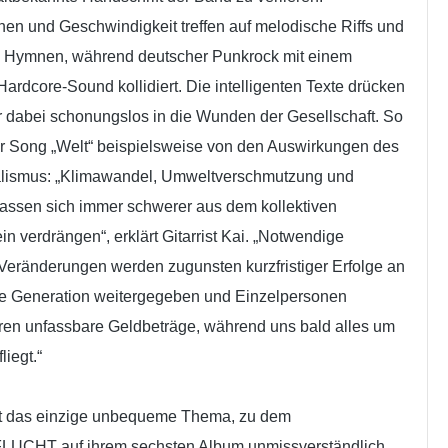
en und Geschwindigkeit treffen auf melodische Riffs und
e Hymnen, während deutscher Punkrock mit einem
ardcore-Sound kollidiert. Die intelligenten Texte drücken
 dabei schonungslos in die Wunden der Gesellschaft. So
er Song „Welt“ beispielsweise von den Auswirkungen des
alismus: „Klimawandel, Umweltverschmutzung und
assen sich immer schwerer aus dem kollektiven
n verdrängen“, erklärt Gitarrist Kai. „Notwendige
 Veränderungen werden zugunsten kurzfristiger Erfolge an
te Generation weitergegeben und Einzelpersonen
ren unfassbare Geldbeträge, während uns bald alles um
liegt.“
cht das einzige unbequeme Thema, zu dem
CHT auf ihrem sechsten Album unmissverständlich