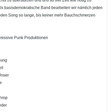
ichts zu überstürzen und uns so viel Zeit wie nötig zu
ls basisdemokratische Band bearbeiten wir nämlich jeden
jeden Song so lange, bis keiner mehr Bauchschmerzen
gressive Punk Produktionen
gung
il
Unser
e
hrop
eder