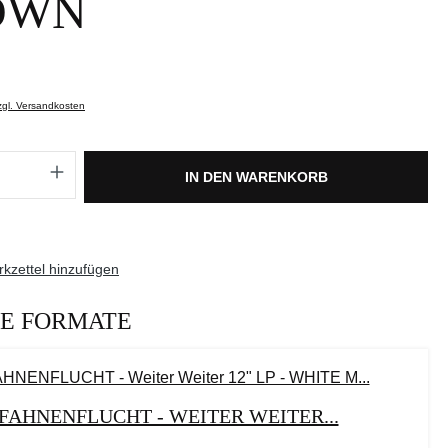
OWN
zzgl. Versandkosten
Anzahl: Gib den gewünschten Wert ein oder
IN DEN WARENKORB
kzettel hinzufügen
E FORMATE
FAHNENFLUCHT - WEITER WEITER...