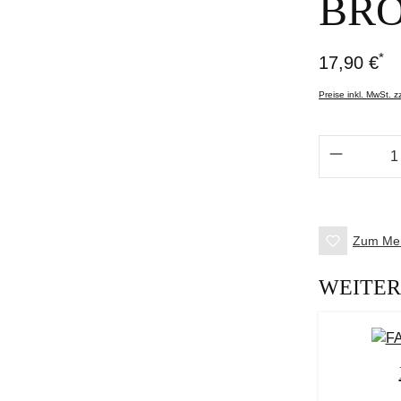
BR
*
17,90 €
Preise inkl. MwSt. 
Produkt 
Zum Mer
WEITER