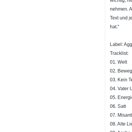
wichtig, n
nehmen. A
Text und 
hat.“
Label: Ag
Tracklist:
01. Welt
02. Bewe
03. Kein Te
04. Vater 
05. Energi
06. Satt
07. Misant
08. Alte Li