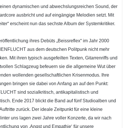
r einen dynamischen und abwechslungsreichen Sound, der
ardcore ausbricht und auf eingängige Melodien setzt. Mit
iter“ erscheint nun das sechste Album der Systemkritiker.
eröffentlichung ihres Debüts „Beissreflex“ im Jahr 2000
ENFLUCHT aus dem deutschen Politpunk nicht mehr
n. Mit ihren typisch ausgefeilten Texten, Gitarrenriffs und
tvollen Schlagzeug befeuern sie die allgemeine Wut über
enden wollenden gesellschaftlichen Krisenmodus. Ihre
ngen bringen sie dabei von Anfang an auf den Punkt:
HT sind sozialkritisch, antikapitalistisch und
stisch. Ende 2017 blickt die Band auf fünf Studioalben und
uftritte zurück. Der ideale Zeitpunkt für eine kleine
Hinter uns lagen zwei Jahre voller Konzerte, da wir nach
entlichung von ‚Angst und Empathie‘ für unsere