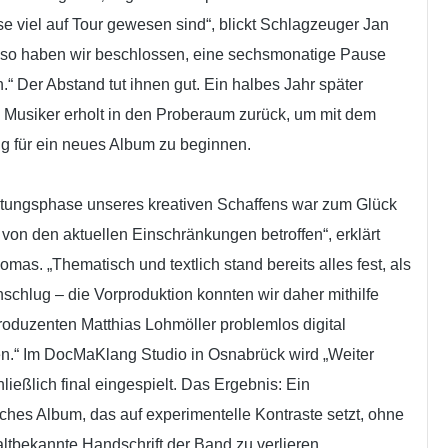
se viel auf Tour gewesen sind“, blickt Schlagzeuger Jan
Also haben wir beschlossen, eine sechsmonatige Pause
.“ Der Abstand tut ihnen gut. Ein halbes Jahr später
 Musiker erholt in den Proberaum zurück, um mit dem
g für ein neues Album zu beginnen.
itungsphase unseres kreativen Schaffens war zum Glück
 von den aktuellen Einschränkungen betroffen“, erklärt
mas. „Thematisch und textlich stand bereits alles fest, als
schlug – die Vorproduktion konnten wir daher mithilfe
oduzenten Matthias Lohmöller problemlos digital
n.“ Im DocMaKlang Studio in Osnabrück wird „Weiter
hließlich final eingespielt. Das Ergebnis: Ein
iches Album, das auf experimentelle Kontraste setzt, ohne
altbekannte Handschrift der Band zu verlieren.