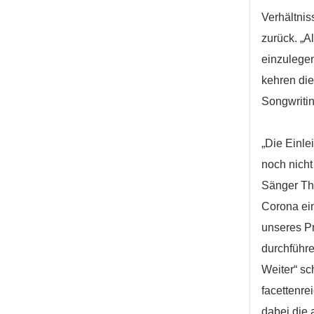
Verhältnis
zurück. „
einzulegen
kehren die
Songwritin
„Die Einle
noch nicht
Sänger Tho
Corona ein
unseres Pr
durchführe
Weiter“ sc
facettenre
dabei die 