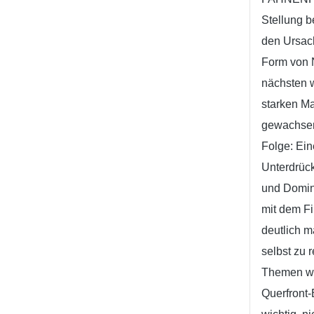
Stellung b
den Ursach
Form von 
nächsten w
starken Ma
gewachsen 
Folge: Ein
Unterdrüc
und Domina
mit dem F
deutlich m
selbst zu 
Themen wi
Querfront