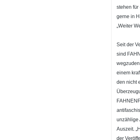
stehen fü
gerne in H
„Weiter We
Seit der V
sind FAHN
wegzudenke
einem kraf
den nicht 
Überzeugu
FAHNENFLUC
antifaschi
unzählige A
Auszeit. „
der Veröff