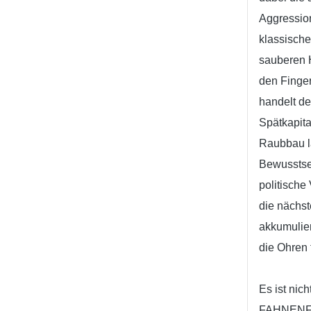
Aggression
klassisch
sauberen H
den Finger
handelt d
Spätkapit
Raubbau l
Bewusstsei
politische
die nächs
akkumulie
die Ohren f
Es ist ni
FAHNENFLU