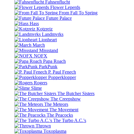
Fahnenflucht
Flower Leperds
From Fall To Spring
Future Palace
Hass
Kotzreiz
Landmvrks
Lionheart
March
Missstand
NOFX
Papa Roach
ParkPunk
P. Paul Fenech
Popperklopper
Rogers
Slime
The Butcher Sisters
The Creepshow
The Meteors
The Movement
The Peacocks
The Turbo A.C.'s
Thrown
Toxoplasma