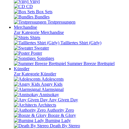
Vinyl
CD
Box Sets
Bundles
Testpressungen
Merchandise
Zur Kategorie Merchandise
Shirts
Tailliertes Shirt (Girly)
Sweater
Poster
Sonstiges
Summer Breeze Brettspiel
Künstler
Zur Kategorie Künstler
Adolescents
Angry Kids
Alarmsignal
Annisokay
Any Given Day
Architects
Authority Zero
Booze & Glory
Burning Lady
Death By Stereo