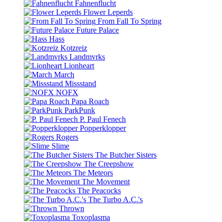
Fahnenflucht
Flower Leperds
From Fall To Spring
Future Palace
Hass
Kotzreiz
Landmvrks
Lionheart
March
Missstand
NOFX
Papa Roach
ParkPunk
P. Paul Fenech
Popperklopper
Rogers
Slime
The Butcher Sisters
The Creepshow
The Meteors
The Movement
The Peacocks
The Turbo A.C.'s
Thrown
Toxoplasma