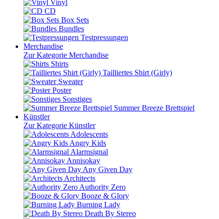
Vinyl
CD
Box Sets
Bundles
Testpressungen
Merchandise
Zur Kategorie Merchandise
Shirts
Tailliertes Shirt (Girly)
Sweater
Poster
Sonstiges
Summer Breeze Brettspiel
Künstler
Zur Kategorie Künstler
Adolescents
Angry Kids
Alarmsignal
Annisokay
Any Given Day
Architects
Authority Zero
Booze & Glory
Burning Lady
Death By Stereo