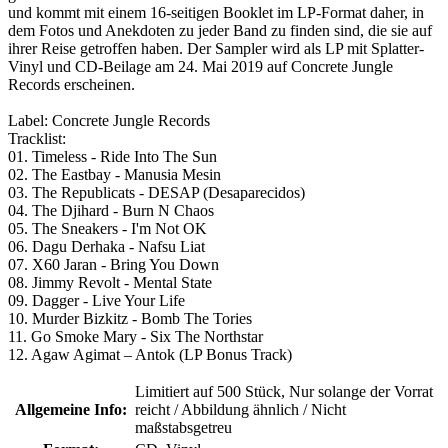
und kommt mit einem 16-seitigen Booklet im LP-Format daher, in
dem Fotos und Anekdoten zu jeder Band zu finden sind, die sie auf
ihrer Reise getroffen haben. Der Sampler wird als LP mit Splatter-
Vinyl und CD-Beilage am 24. Mai 2019 auf Concrete Jungle
Records erscheinen.
Label: Concrete Jungle Records
Tracklist:
01. Timeless - Ride Into The Sun
02. The Eastbay - Manusia Mesin
03. The Republicats - DESAP (Desaparecidos)
04. The Djihard - Burn N Chaos
05. The Sneakers - I'm Not OK
06. Dagu Derhaka - Nafsu Liat
07. X60 Jaran - Bring You Down
08. Jimmy Revolt - Mental State
09. Dagger - Live Your Life
10. Murder Bizkitz - Bomb The Tories
11. Go Smoke Mary - Six The Northstar
12. Agaw Agimat – Antok (LP Bonus Track)
Limitiert auf 500 Stück
, Nur solange der Vorrat
Allgemeine Info:
reicht / Abbildung ähnlich / Nicht
maßstabsgetreu