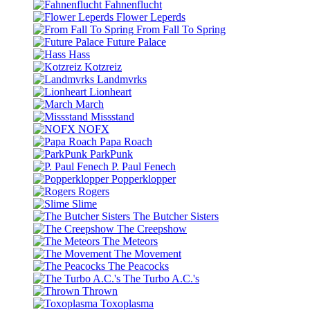
Fahnenflucht
Flower Leperds
From Fall To Spring
Future Palace
Hass
Kotzreiz
Landmvrks
Lionheart
March
Missstand
NOFX
Papa Roach
ParkPunk
P. Paul Fenech
Popperklopper
Rogers
Slime
The Butcher Sisters
The Creepshow
The Meteors
The Movement
The Peacocks
The Turbo A.C.'s
Thrown
Toxoplasma