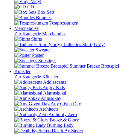
Vinyl
CD
Box Sets
Bundles
Testpressungen
Merchandise
Zur Kategorie Merchandise
Shirts
Tailliertes Shirt (Girly)
Sweater
Poster
Sonstiges
Summer Breeze Brettspiel
Künstler
Zur Kategorie Künstler
Adolescents
Angry Kids
Alarmsignal
Annisokay
Any Given Day
Architects
Authority Zero
Booze & Glory
Burning Lady
Death By Stereo