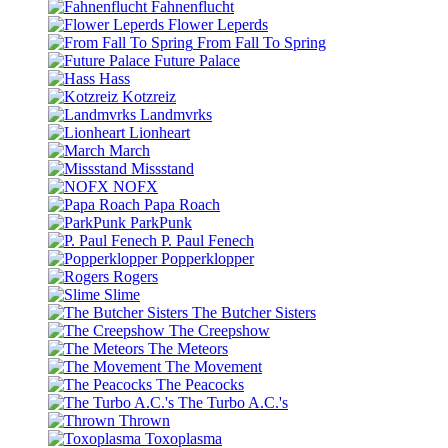
Fahnenflucht
Flower Leperds
From Fall To Spring
Future Palace
Hass
Kotzreiz
Landmvrks
Lionheart
March
Missstand
NOFX
Papa Roach
ParkPunk
P. Paul Fenech
Popperklopper
Rogers
Slime
The Butcher Sisters
The Creepshow
The Meteors
The Movement
The Peacocks
The Turbo A.C.'s
Thrown
Toxoplasma