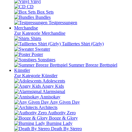
Vinyl
CD
Box Sets
Bundles
Testpressungen
Merchandise
Zur Kategorie Merchandise
Shirts
Tailliertes Shirt (Girly)
Sweater
Poster
Sonstiges
Summer Breeze Brettspiel
Künstler
Zur Kategorie Künstler
Adolescents
Angry Kids
Alarmsignal
Annisokay
Any Given Day
Architects
Authority Zero
Booze & Glory
Burning Lady
Death By Stereo