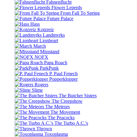
Fahnenflucht
Flower Leperds
From Fall To Spring
Future Palace
Hass
Kotzreiz
Landmvrks
Lionheart
March
Missstand
NOFX
Papa Roach
ParkPunk
P. Paul Fenech
Popperklopper
Rogers
Slime
The Butcher Sisters
The Creepshow
The Meteors
The Movement
The Peacocks
The Turbo A.C.'s
Thrown
Toxoplasma