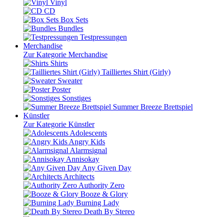
Vinyl
CD
Box Sets
Bundles
Testpressungen
Merchandise
Zur Kategorie Merchandise
Shirts
Tailliertes Shirt (Girly)
Sweater
Poster
Sonstiges
Summer Breeze Brettspiel
Künstler
Zur Kategorie Künstler
Adolescents
Angry Kids
Alarmsignal
Annisokay
Any Given Day
Architects
Authority Zero
Booze & Glory
Burning Lady
Death By Stereo