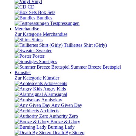
Vinyl
CD
Box Sets
Bundles
Testpressungen
Merchandise
Zur Kategorie Merchandise
Shirts
Tailliertes Shirt (Girly)
Sweater
Poster
Sonstiges
Summer Breeze Brettspiel
Künstler
Zur Kategorie Künstler
Adolescents
Angry Kids
Alarmsignal
Annisokay
Any Given Day
Architects
Authority Zero
Booze & Glory
Burning Lady
Death By Stereo