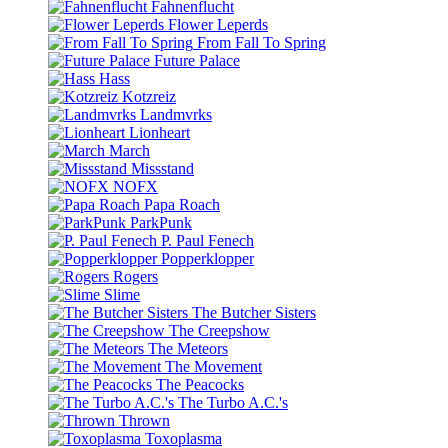
Fahnenflucht
Flower Leperds
From Fall To Spring
Future Palace
Hass
Kotzreiz
Landmvrks
Lionheart
March
Missstand
NOFX
Papa Roach
ParkPunk
P. Paul Fenech
Popperklopper
Rogers
Slime
The Butcher Sisters
The Creepshow
The Meteors
The Movement
The Peacocks
The Turbo A.C.'s
Thrown
Toxoplasma