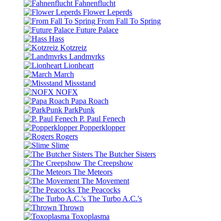
Fahnenflucht
Flower Leperds
From Fall To Spring
Future Palace
Hass
Kotzreiz
Landmvrks
Lionheart
March
Missstand
NOFX
Papa Roach
ParkPunk
P. Paul Fenech
Popperklopper
Rogers
Slime
The Butcher Sisters
The Creepshow
The Meteors
The Movement
The Peacocks
The Turbo A.C.'s
Thrown
Toxoplasma