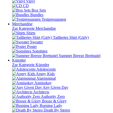
Vinyl
CD
Box Sets
Bundles
Testpressungen
Merchandise
Zur Kategorie Merchandise
Shirts
Tailliertes Shirt (Girly)
Sweater
Poster
Sonstiges
Summer Breeze Brettspiel
Künstler
Zur Kategorie Künstler
Adolescents
Angry Kids
Alarmsignal
Annisokay
Any Given Day
Architects
Authority Zero
Booze & Glory
Burning Lady
Death By Stereo