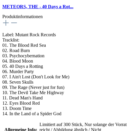
METEORS, THE - 40 Days a Rot...
Produktinformationen
Label: Mutant Rock Records
Tracklist:
01. The Blood Red Sea
02. Road Burn
03. Psychocybernation
04. Blood Moon
05. 40 Days a Rotting
06. Murder Party
07. I Ain't Lost (Don't Look for Me)
08. Seven Skulls
09. The Rage (Never just for fun)
10. The Devil Take Me Highway
11. Dead Man's Hand
12. Eyes Blood Red
13. Doom Time
14. In the Land of a Spider God
Limitiert auf 300 Stück
, Nur solange der Vorrat
Allgemeine Info:
reicht / Abbildung ähnlich / Nicht