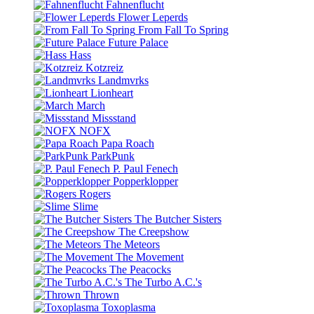
Fahnenflucht
Flower Leperds
From Fall To Spring
Future Palace
Hass
Kotzreiz
Landmvrks
Lionheart
March
Missstand
NOFX
Papa Roach
ParkPunk
P. Paul Fenech
Popperklopper
Rogers
Slime
The Butcher Sisters
The Creepshow
The Meteors
The Movement
The Peacocks
The Turbo A.C.'s
Thrown
Toxoplasma