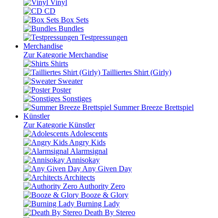
Vinyl
CD
Box Sets
Bundles
Testpressungen
Merchandise
Zur Kategorie Merchandise
Shirts
Tailliertes Shirt (Girly)
Sweater
Poster
Sonstiges
Summer Breeze Brettspiel
Künstler
Zur Kategorie Künstler
Adolescents
Angry Kids
Alarmsignal
Annisokay
Any Given Day
Architects
Authority Zero
Booze & Glory
Burning Lady
Death By Stereo