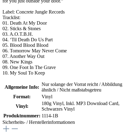
for you just outside your door.“
Label: Concrete Jungle Records
Tracklist:
01. Death At My Door
02. Sticks & Stones
03. A.O.T.B.H.
04. ‘Til Death Do Us Part
05. Blood Blood Blood
06. Tomorrow May Never Come
07. Another Way Out
08. New Kings
09. One Foot In The Grave
10. My Soul To Keep
Nur solange der Vorrat reicht / Abbildung
Allgemeine Info:
ähnlich / Nicht maßstabsgetreu
Format:
Vinyl
180g Vinyl
, Inkl. MP3 Download Card
,
Vinyl:
Schwarzes Vinyl
Produktnummer:
1114-1B
Sicherheits- / Herstellerinformationen