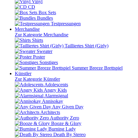
Vinyl
CD
Box Sets
Bundles
Testpressungen
Merchandise
Zur Kategorie Merchandise
Shirts
Tailliertes Shirt (Girly)
Sweater
Poster
Sonstiges
Summer Breeze Brettspiel
Künstler
Zur Kategorie Künstler
Adolescents
Angry Kids
Alarmsignal
Annisokay
Any Given Day
Architects
Authority Zero
Booze & Glory
Burning Lady
Death By Stereo