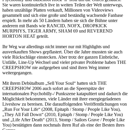
Sie waren kontinuierlich live in weiten Teilen der Welt unterwegs,
haben unzählige Platten verkauft, Millionen von Videoviews
gesammelt und sich eine große und beständig wachsende Fanbase
erspielt. In mehr als 50 Ländern haben sie sich die Bühne unter
anderem mit Bands wie RANCID, NOFX, DROPKICK
MURPHYS, TIGER ARMY, SHAM 69 und REVEREND
HORTON HEAT geteilt.
Ihr Weg war allerdings nicht immer nur mit Highlights und
ausverkauften Shows gepflastert. Über die Jahre mussten sie auch
viele Rückschläge einstecken. Aber trotz der ganzen Einbrüche,
Unfälle, Line-Up Wechsel und vieler privater Probleme haben THE
CREEPSHOW nie aufgegeben und sind ihren Weg immer
weitergegangen.
Mit ihrem Debütalbum „Sell Your Soul“ hatten sich THE
CREEPSHOW 2006 auch sofort an die Speerspitze der
internationalen Psychobilly-/ Punkszene katapultiert und dadurch die
Möglichkeit bekommen, viele Länder mit ihrer energiegeladenen
Liveshow zu bereisen. Die darauffolgenden Veröffentlichungen von
„Run For Your Life“ (2008, Epitaph / Stomp / People Like You),
„They All Fall Down“ (2010, Epitaph / Stomp / People Like You)
und „Life After Death“ (2013, Stomp / Sailors Grave / People Like
You) bestätigten dann nochmals ihren Ruf als eine der Besten ihres