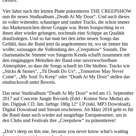
Genres.
Vier Jahre nach der letzten Platte präsentieren THE CREEPSHOW
nun ihr neues Studioalbum „Death At My Door“. Und auch dieses
ist voller wütender, schauriger und rauher Tracks, die schon immer
das Markenzeichen dieser Gruppe war. Beim Songwriting ist es
ihnen aber wieder gelungen, nochmals eine Schippe an Qualität
draufzulegen. Und so hat man bei den zehn neuen Songs das
Gefühl, dass die Band jetzt da angekommen ist, wo sie immer hin
wollte; sozusagen die Vollendung des „Creepshow“ Sounds. Die
charismatische Stimme von Sängerin Kenda schafft zusammen mit
den eingängigen Melodien der Band eine unverwechselbare
Atmosphäre, so dass die Songs schnell im Ohr bleiben. Tracks wie
„Sticks & Stones“, „Til Death Do Us“, „Tomorrow May Never
Come“, „My Soul To Keep“ oder “Death At My Door” stellen das
eindrucksvoll unter Beweis.
Das neue Studioalbum “Death At My Door” wird am 15. September
2017 auf Concrete Jungle Records (Edel / Kontor New Media) als
lim. Digipak CD, lim. farbige 180g 12“ LP (inkl. MP3 Download),
Digital Download und Stream erscheinen. Ab März 2018 geht es für
die Band dann auch wieder auf ausgiebige Europatournee, um in
den Clubs und Festivals ihre „Creepshow“ zu präsentieren!
„Don’t sleep on this one, because you never know what’s waiting