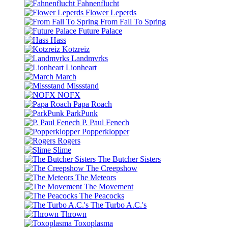
Fahnenflucht
Flower Leperds
From Fall To Spring
Future Palace
Hass
Kotzreiz
Landmvrks
Lionheart
March
Missstand
NOFX
Papa Roach
ParkPunk
P. Paul Fenech
Popperklopper
Rogers
Slime
The Butcher Sisters
The Creepshow
The Meteors
The Movement
The Peacocks
The Turbo A.C.'s
Thrown
Toxoplasma