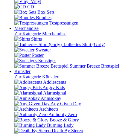
Vinyl
CD
Box Sets
Bundles
Testpressungen
Merchandise
Zur Kategorie Merchandise
Shirts
Tailliertes Shirt (Girly)
Sweater
Poster
Sonstiges
Summer Breeze Brettspiel
Künstler
Zur Kategorie Künstler
Adolescents
Angry Kids
Alarmsignal
Annisokay
Any Given Day
Architects
Authority Zero
Booze & Glory
Burning Lady
Death By Stereo