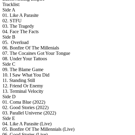
Tracklist:
Side A
01. Like A Parasite
02. STFU
03. The Tragedy
04. Face The Facts
Side B
05. Overload
06. Bonfire Of The Millenials
07. The Cocaines Got Your Tongue
08. Under Your Tattoos
Side C
09. The Blame Game
10. I Saw What You Did
11. Standing Still
12. Friend Or Enemy
13. Terminal Velocity
Side D
01. Coma Blue (2022)
02. Good Stories (2022)
03. Parallel Universe (2022)
Side E
04. Like A Parasite (Live)
05. Bonfire Of The Millennials (Live)
06. Good Stories (Live)