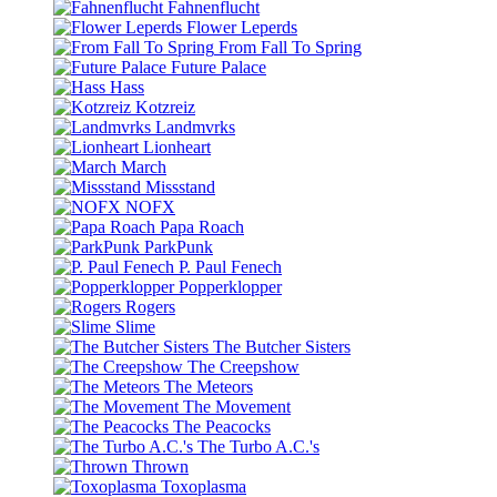
Fahnenflucht
Flower Leperds
From Fall To Spring
Future Palace
Hass
Kotzreiz
Landmvrks
Lionheart
March
Missstand
NOFX
Papa Roach
ParkPunk
P. Paul Fenech
Popperklopper
Rogers
Slime
The Butcher Sisters
The Creepshow
The Meteors
The Movement
The Peacocks
The Turbo A.C.'s
Thrown
Toxoplasma