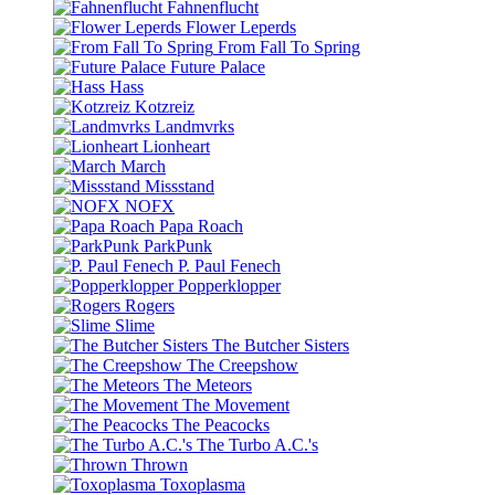
Fahnenflucht
Flower Leperds
From Fall To Spring
Future Palace
Hass
Kotzreiz
Landmvrks
Lionheart
March
Missstand
NOFX
Papa Roach
ParkPunk
P. Paul Fenech
Popperklopper
Rogers
Slime
The Butcher Sisters
The Creepshow
The Meteors
The Movement
The Peacocks
The Turbo A.C.'s
Thrown
Toxoplasma