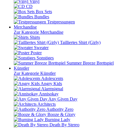
Vinyl
CD
Box Sets
Bundles
Testpressungen
Merchandise
Zur Kategorie Merchandise
Shirts
Tailliertes Shirt (Girly)
Sweater
Poster
Sonstiges
Summer Breeze Brettspiel
Künstler
Zur Kategorie Künstler
Adolescents
Angry Kids
Alarmsignal
Annisokay
Any Given Day
Architects
Authority Zero
Booze & Glory
Burning Lady
Death By Stereo